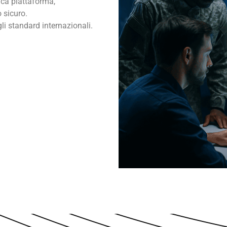
ca piattaforma,
o sicuro.
gli standard internazionali.