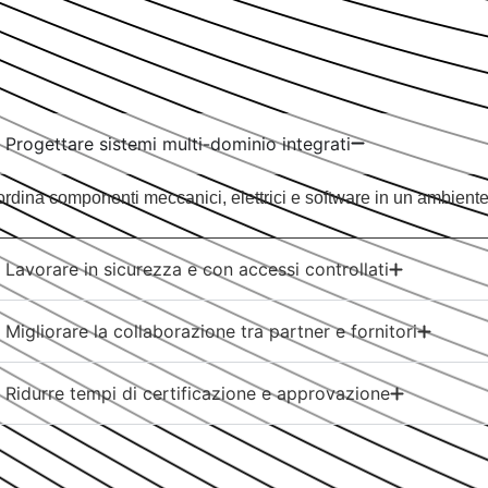
Progettare sistemi multi-dominio integrati
rdina componenti meccanici, elettrici e software in un ambiente di
Lavorare in sicurezza e con accessi controllati
Migliorare la collaborazione tra partner e fornitori
Ridurre tempi di certificazione e approvazione