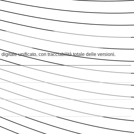
gitale unificato, con tracciabilità totale delle versioni.