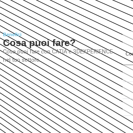
Benefici
Cosa puoi fare?
Cosa puoi fare con CATIA e 3DEXPERIENCE
Coo
nel tuo settore.