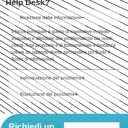
Help Desk?
Ricezione delle informazioni
Il focus principale è quello di rispondere in modo
esaustivo e affidabile alle problematiche dei nostri
clienti. A tal proposito è di fondamentale importanza
creare un rapporto diretto per rendere più fluido il
flusso di informazioni.
Individuazione del problema​
Risoluzione del problema
Richiedi un