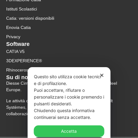
Istituti Scolastici
Catia: versioni disponibili
Enovia Catia
Privacy
Software
CATIA V5
3DEXPERIENCE®
Rhinoceros
✕
Questo sito utilizza cookie tecnici
Su di noi
e di profilazione.
Diesse Cim è rivenditore ufficiale Rhinoceros per McNeel
Europe.
Puoi accettare, rifiutare o
personalizzare i cookie premendo i
Le attività di supporto e rivendita dei software Dassault
pulsanti desiderati.
Systèmes, 3DCS e Human Solutions sono svolte in
Chiudendo questa informativa
collaborazione con Abex Italia Srl.
continuerai senza accettare.
Accetta