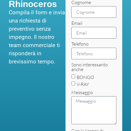
Rhinoceros
Cognome
Compila il form e invia
una richiesta di
Email
preventivo senza
impegno. Il nostro
Telefono
team commerciale ti
risponderà in
brevissimo tempo.
Sono interessanto
anche
BONGO
V-RAY
Messaggio
Con la licenza di