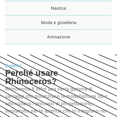
Nautica
Moda e gioielleria
Animazione
Benefici
Perché usare
Rhinoceros?
Rhinoceros 8 offre una vasta gamma di
vantaggi che potenziano la modellazione 3D e
ottimizzano i processi di progettazione,
soprattutto per le aziende che lo integrano nei