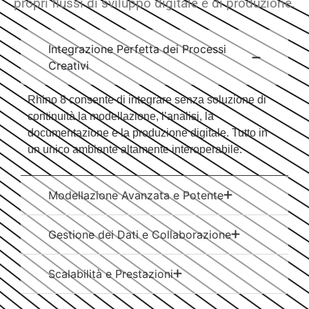
propri flussi di sviluppo digitale e di produzione.
Integrazione Perfetta dei Processi
Creativi
Rhino 8 consente di integrare senza soluzione di
continuità la modellazione, l’analisi, la
documentazione e la produzione digitale. Tutto in
un unico ambiente altamente interoperabile.
Modellazione Avanzata e Potente
Gestione dei Dati e Collaborazione
Scalabilità e Prestazioni