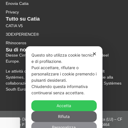
Enovia Catia
Privacy
Tutto su Catia
CATIA V5
3DEXPERIENCE®
Rhinoceros
Su di noi
✕
Questo sito utilizza cookie tecnici
Diesse Cim è rivenditore ufficiale Rhinoceros per McNeel
Europe.
e di profilazione.
Puoi accettare, rifiutare o
Le attività di supporto e rivendita dei software Dassault
personalizzare i cookie premendo i
Systèmes, 3DCS e Human Solutions sono svolte grazie alla
pulsanti desiderati.
collaborazione con Abex Italia Srl rivenditore Dassault Systèmes
Chiudendo questa informativa
South Europe.
continuerai senza accettare.
Accetta
Rifiuta
© 2021 – Diesse Cim S.r.l Viale Luporini 703 55100 – Lucca (LU) – CF
e P. IVA Registro delle imprese di Lucca: 01655880464
Personalizza