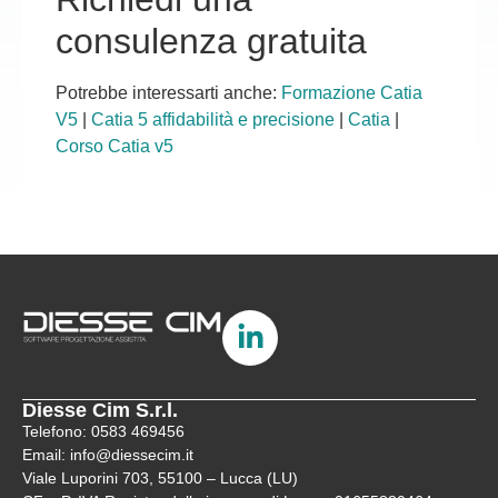
consulenza gratuita
Potrebbe interessarti anche:
Formazione Catia
V5
|
Catia 5 affidabilità e precisione
|
Catia
|
Corso Catia v5
Diesse Cim S.r.l.
Telefono: 0583 469456
Email: info@diessecim.it
Viale Luporini 703, 55100 – Lucca (LU)