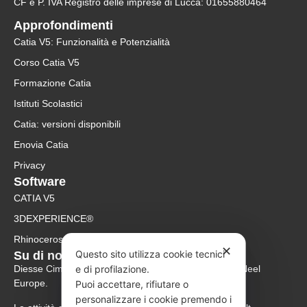
CF e P. IVA Registro delle imprese di Lucca: 01655880464
Approfondimenti
Catia V5: Funzionalità e Potenzialità
Corso Catia V5
Formazione Catia
Istituti Scolastici
Catia: versioni disponibili
Enovia Catia
Privacy
Software
CATIA V5
3DEXPERIENCE®
Rhinoceros
✕
Questo sito utilizza cookie tecnici
Su di noi
e di profilazione.
Diesse Cim è rivenditore ufficiale Rhinoceros per McNeel
Europe.
Puoi accettare, rifiutare o
personalizzare i cookie premendo i