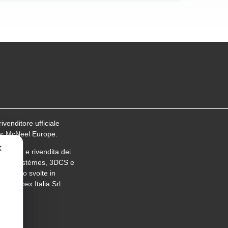
ivenditore ufficiale
er McNeel Europe.
✕
supporto e rivendita dei
sault Systèmes, 3DCS e
ns sono svolte in
 con Abex Italia Srl.