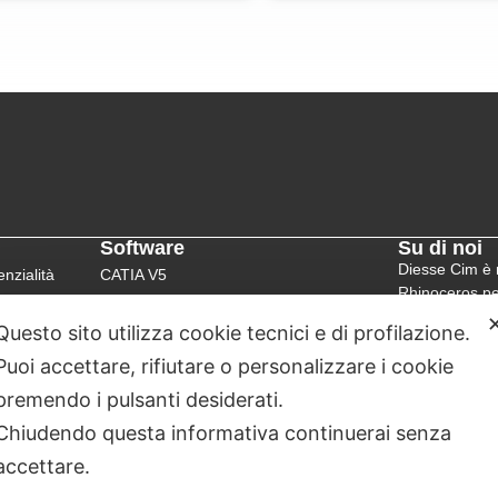
Software
Su di noi
Diesse Cim è r
nzialità
CATIA V5
Rhinoceros p
3DEXPERIENCE®
Questo sito utilizza cookie tecnici e di profilazione.
Le attività di 
Rhinoceros
software Das
Puoi accettare, rifiutare o personalizzare i cookie
Human Solutio
premendo i pulsanti desiderati.
collaborazione
Chiudendo questa informativa continuerai senza
accettare.