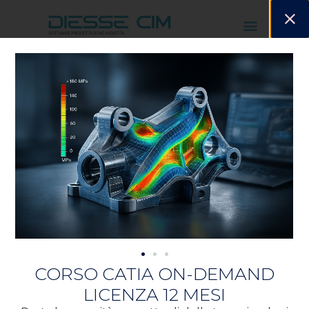
Catia V5
»
Catia Cam
Catia Cam
CAM (Computer Aided
Manufacturing) per
CORSO CATIA ON-DEMAND
Catia
LICENZA 12 MESI