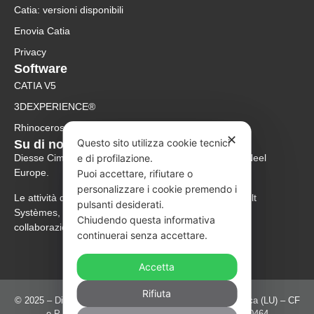
Catia: versioni disponibili
Enovia Catia
Privacy
Software
CATIA V5
3DEXPERIENCE®
Rhinoceros
✕
Questo sito utilizza cookie tecnici
Su di noi
e di profilazione.
Diesse Cim è rivenditore ufficiale Rhinoceros per McNeel
Europe.
Puoi accettare, rifiutare o
personalizzare i cookie premendo i
Le attività di supporto e rivendita dei software Dassault
pulsanti desiderati.
Systèmes, 3DCS e Human Solutions sono svolte in
Chiudendo questa informativa
collaborazione con Abex Italia Srl.
continuerai senza accettare.
Accetta
Rifiuta
© 2025 – Diesse Cim S.r.l Viale Luporini 703 55100 – Lucca (LU) – CF
e P. IVA Registro delle imprese di Lucca: 01655880464