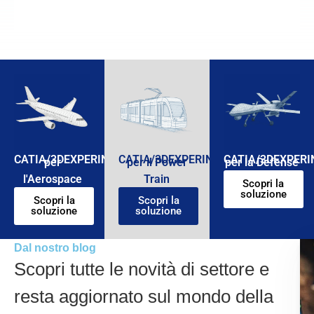
CATIA/3DEXPERINCE
CATIA/3DEXPERINCE
CATIA/3DEXPERI
per
per il Power
per la Defense
l'Aerospace
Train
Scopri la
soluzione
Scopri la
Scopri la
soluzione
soluzione
Dal nostro blog
Scopri tutte le novità di settore e
resta aggiornato sul mondo della