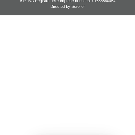
e P. IVA Registro delle imprese di Lucca: 01655880464
Directed by
Scroller