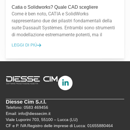
Catia o Solidworks? Quale CAD scegliere
Come è ben noto, CATIA e SolidWorks
rappresentano due dei pilastri fondamentali della
suite Dassault Systèmes. Entrambi sono strumenti
di modellazione estremamente potenti, ma il
LEGGI DI PIÙ
Diesse Cim S.r.l.
Telefono: 0583 469456
Email: info@diessecim.it
Viale Luporini 703, 55100 – Lucca (LU)
CF e P. IVA Registro delle imprese di Lucca: 01655880464