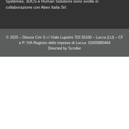
Systèmes, 3DCS e Human Solutions sono svolte in
collaborazione con Abex Italia Srl.
© 2025 – Diesse Cim S.r.l Viale Luporini 703 55100 – Lucca (LU) – CF
e P. IVA Registro delle imprese di Lucca: 01655880464
Directed by
Scroller