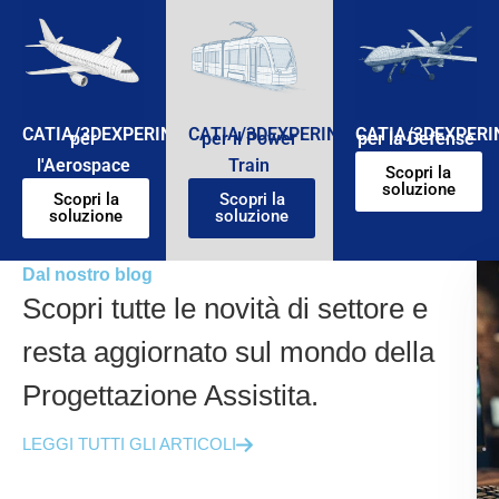
CATIA/3DEXPERINCE
CATIA/3DEXPERINCE
CATIA/3DEXPERI
per
per il Power
per la Defense
l'Aerospace
Train
Scopri la
soluzione
Scopri la
Scopri la
soluzione
soluzione
Dal nostro blog
Scopri tutte le novità di settore e
resta aggiornato sul mondo della
Progettazione Assistita.
LEGGI TUTTI GLI ARTICOLI