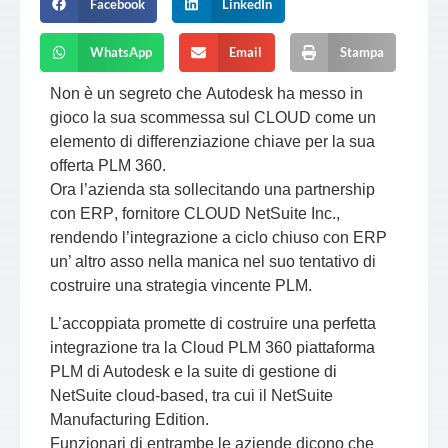
Facebook
LinkedIn
WhatsApp
Email
Stampa
Non è un segreto che
Autodesk
ha messo in
gioco la sua scommessa sul CLOUD come un
elemento di differenziazione chiave per la sua
offerta
PLM 360
.
Ora l’azienda sta sollecitando una partnership
con
ERP
, fornitore
CLOUD NetSuite Inc
.,
rendendo l’integrazione a ciclo chiuso con ERP
un’ altro asso nella manica nel suo tentativo di
costruire una strategia vincente
PLM
.
L’accoppiata promette di costruire una perfetta
integrazione tra la
Cloud PLM 360
piattaforma
PLM
di Autodesk e la suite di gestione di
NetSuite cloud-based, tra cui il
NetSuite
Manufacturing Edition
.
Funzionari di entrambe le aziende dicono che