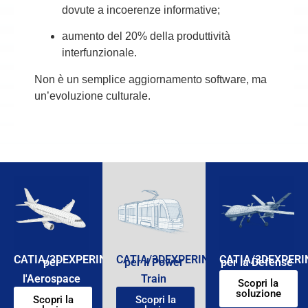
dovute a incoerenze informative;
aumento del 20% della produttività
interfunzionale.
Non è un semplice aggiornamento software, ma
un’evoluzione culturale.
CATIA/3DEXPERINCE
CATIA/3DEXPERINCE
CATIA/3DEXPERI
per
per il Power
per la Defense
l'Aerospace
Train
Scopri la
soluzione
Scopri la
Scopri la