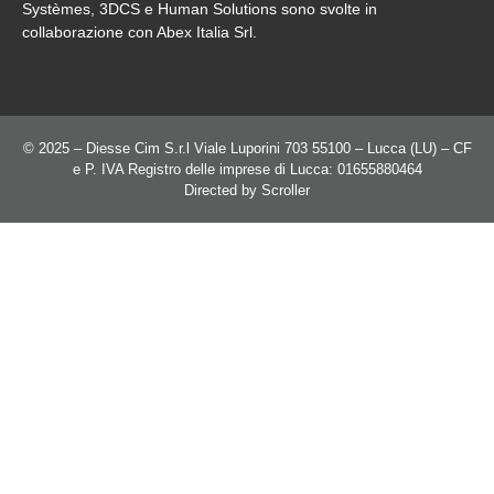
Systèmes, 3DCS e Human Solutions sono svolte in
collaborazione con Abex Italia Srl.
© 2025 – Diesse Cim S.r.l Viale Luporini 703 55100 – Lucca (LU) – CF
e P. IVA Registro delle imprese di Lucca: 01655880464
Directed by
Scroller