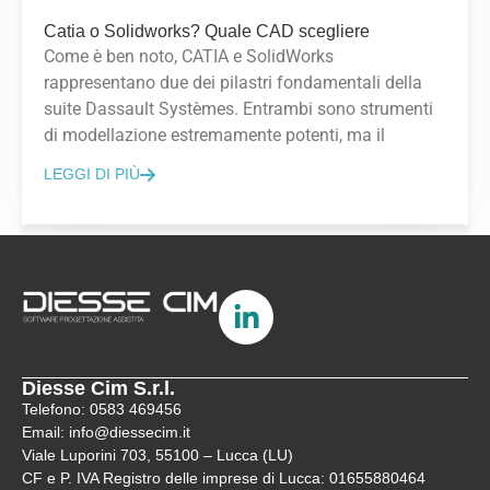
Catia o Solidworks? Quale CAD scegliere
Come è ben noto, CATIA e SolidWorks
rappresentano due dei pilastri fondamentali della
suite Dassault Systèmes. Entrambi sono strumenti
di modellazione estremamente potenti, ma il
LEGGI DI PIÙ
Diesse Cim S.r.l.
Telefono: 0583 469456
Email: info@diessecim.it
Viale Luporini 703, 55100 – Lucca (LU)
CF e P. IVA Registro delle imprese di Lucca: 01655880464