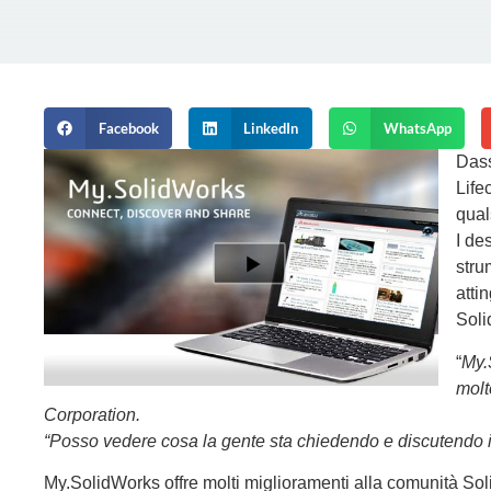
Facebook
LinkedIn
WhatsApp
Das
Life
qual
I de
stru
atti
Sol
“
My.
molt
Corporation.
“Posso vedere cosa la gente sta chiedendo e discutendo i
My.SolidWorks
offre molti miglioramenti alla comunità Sol