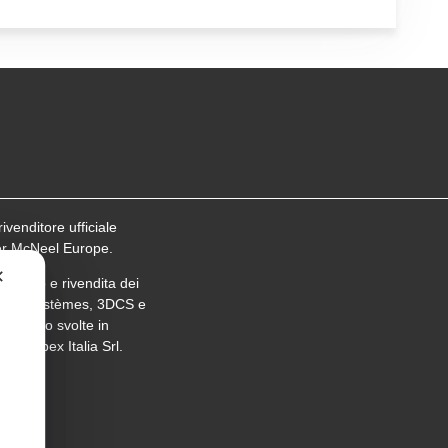
ivenditore ufficiale
er McNeel Europe.
✕
supporto e rivendita dei
sault Systèmes, 3DCS e
ns sono svolte in
 con Abex Italia Srl.