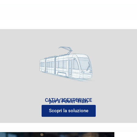
CATIA/3DEXPERINCE
per il Power Train
Scopri la soluzione