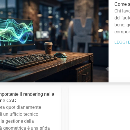
Come s
Chi lav
dell’aut
bene: q
compone
LEGGI D
portante il rendering nella
ione CAD
vora quotidianamente
di un ufficio tecnico
 la gestione della
à geometrica è una sfida