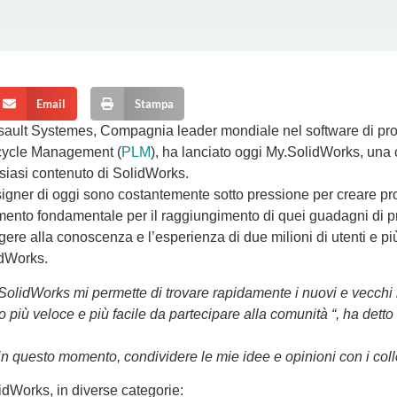
Email
Stampa
sault Systemes
, Compagnia leader mondiale nel software di
pr
cycle Management
(
PLM
), ha lanciato oggi My.SolidWorks, una
siasi contenuto di SolidWorks.
signer di oggi sono costantemente sotto pressione per creare pr
mento fondamentale per il raggiungimento di quei guadagni di pr
ngere alla conoscenza e l’esperienza di due milioni di utenti e p
idWorks
.
SolidWorks mi permette di trovare rapidamente i nuovi e vecchi m
o più veloce e più facile da partecipare alla comunità “, ha det
n questo momento, condividere le mie idee e opinioni con i coll
idWorks, in diverse categorie: