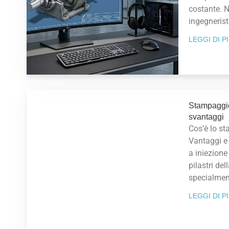
costante. N
ingegnerist
LEGGI DI P
Stampaggio
svantaggi
Cos’è lo s
Vantaggi e
a iniezione
pilastri de
specialment
LEGGI DI P