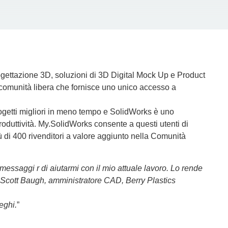
ogettazione 3D
, soluzioni di
3D Digital Mock Up
e
Product
 comunità libera che fornisce uno unico accesso a
ogetti migliori in meno tempo e
SolidWorks
è uno
oduttività.
My.SolidWorks
consente a questi utenti di
iù di 400 rivenditori a valore aggiunto nella Comunità
essaggi r di aiutarmi con il mio attuale lavoro. Lo rende
to Scott Baugh, amministratore CAD, Berry Plastics
eghi.
”