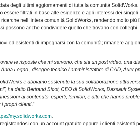
ata degli ultimi aggiornamenti di tutta la comunità SolidWorks. G
essere filtrati in base alle esigenze e agli interessi dei singoli 
 ricerche nell’ intera comunità SolidWorks, rendendo molto più faci
 possono anche condividere quello che trovano con colleghi, co
nuovi ed esistenti di impegnarsi con la comunità; rimanere aggior
ovare le risposte che mi servono, che sia un post video, una di
o Anna Legno , disegno tecnico / amministratore di CAD, Auer p
lidWorks e abbiamo sostenuto la sua collaborazione attraverso 
blemi”, ha detto Bertrand Sicot, CEO di SolidWorks, Dassault Sys
essioni al contenuto, esperti, fornitori, e altri che hanno problem
 propri clienti.
”
tps://my.solidworks.com
.
gistrandosi con un account gratuito oppure i clienti esistenti pos