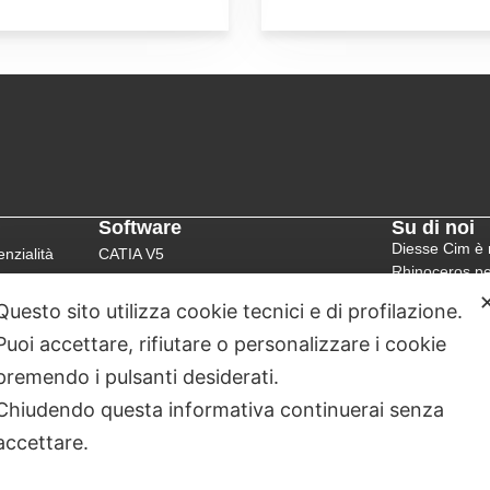
Software
Su di noi
Diesse Cim è r
nzialità
CATIA V5
Rhinoceros p
3DEXPERIENCE®
Questo sito utilizza cookie tecnici e di profilazione.
Le attività di 
Rhinoceros
software Das
Puoi accettare, rifiutare o personalizzare i cookie
Human Solutio
premendo i pulsanti desiderati.
collaborazione
Chiudendo questa informativa continuerai senza
accettare.