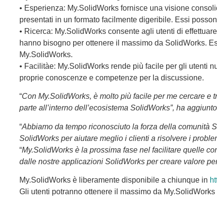
•
Esperienza
: My.SolidWorks fornisce una visione consolid
presentati in un formato facilmente digeribile. Essi possono 
•
Ricerca
: My.SolidWorks consente agli utenti di effettuare
hanno bisogno per ottenere il massimo da SolidWorks. Essi
My.SolidWorks
.
•
Facilità
e:
My.SolidWorks
rende più facile per gli utenti 
proprie conoscenze e competenze per la discussione.
“
Con My.SolidWorks, è molto più facile per me cercare e tr
parte all’interno dell’ecosistema SolidWorks”, ha aggiunt
“
Abbiamo da tempo riconosciuto la forza della comunità So
SolidWorks
per aiutare meglio i clienti a risolvere i pro
“
My.SolidWorks è la prossima fase nel facilitare quelle conn
dalle nostre applicazioni SolidWorks per creare valore per i
My.SolidWorks è liberamente disponibile a chiunque in
ht
Gli utenti potranno ottenere il massimo da My.SolidWorks re