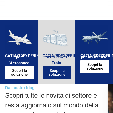
CATIA/3DEXPERINCE
CATIA/3DEXPERINCE
CATIA/3DEXPERI
per
per il Power
per la Defense
l'Aerospace
Train
Scopri la
soluzione
Scopri la
Scopri la
soluzione
soluzione
Dal nostro blog
Scopri tutte le novità di settore e
resta aggiornato sul mondo della