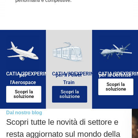
performanti e competitive.
CATIA/3DEXPERINCE
CATIA/3DEXPERINCE
CATIA/3DEXPERI
per
per il Power
per la Defense
l'Aerospace
Train
Scopri la
soluzione
Scopri la
Scopri la
soluzione
soluzione
Dal nostro blog
Scopri tutte le novità di settore e
resta aggiornato sul mondo della