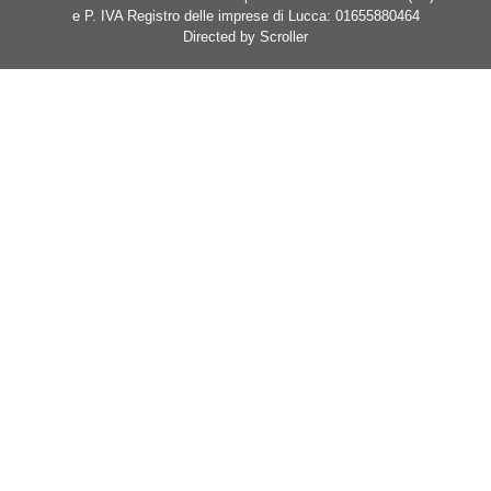
e P. IVA Registro delle imprese di Lucca: 01655880464
Directed by
Scroller